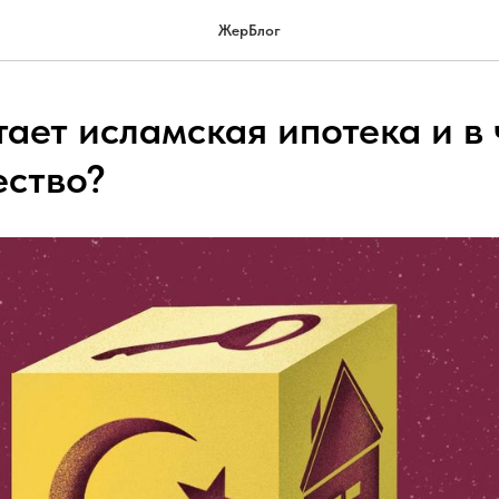
ЖерБлог
ает исламская ипотека и в 
ство?