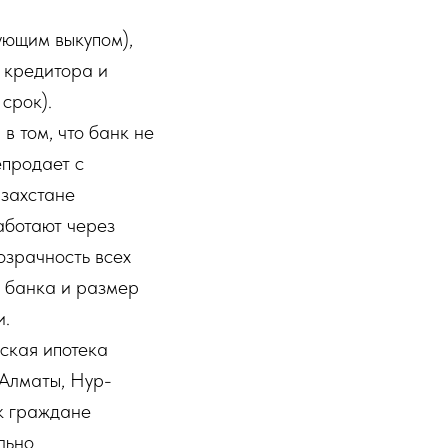
ующим выкупом),
 кредитора и
срок).
в том, что банк не
епродает с
азахстане
аботают через
озрачность всех
 банка и размер
и.
ская ипотека
 Алматы, Нур-
ак граждане
льно