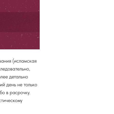
вания (исламская
Следовательно,
олее детально
ий день не только
бо в расрочку.
стическому