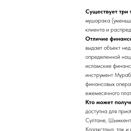
Существует три 
мушарака (уменьш
клиента и распред
Отличие финанс
выдает объект нед
определенной наце
исламские финанс
инструмент Мураб
финансовых опера
ежемесячного плат
Кто может получ
доступна для прио
Султане, Шымкенте
Казахстана, так и