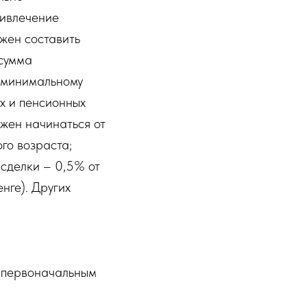
ривлечение
жен составить
 сумма
о минимальному
х и пенсионных
лжен начинаться от
го возраста;
 сделки – 0,5% от
нге). Других
с первоначальным