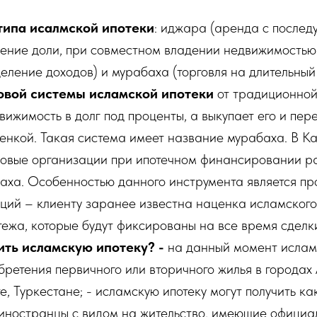
типа исалмской ипотеки
: иджара (аренда с послед
ение доли, при совместном владении недвижимостью
еление доходов) и мурабаха (торговля на длительный 
овой системы исламской ипотеки
от традиционной 
вижимость в долг под проценты, а выкупает его и пер
нкой. Такая система имеет название мурабаха. В К
овые организации при ипотечном финансировании р
аха. Особенностью данного инструмента является пр
ций – клиенту заранее известна наценка исламского
ежа, которые будут фиксированы на все время сделк
ить исламскую ипотеку? -
на данный момент ислам
бретения первичного или вторичного жилья в городах
, Туркестане; - исламскую ипотеку могут получить к
 иностранцы с видом на жительство, имеющие официа