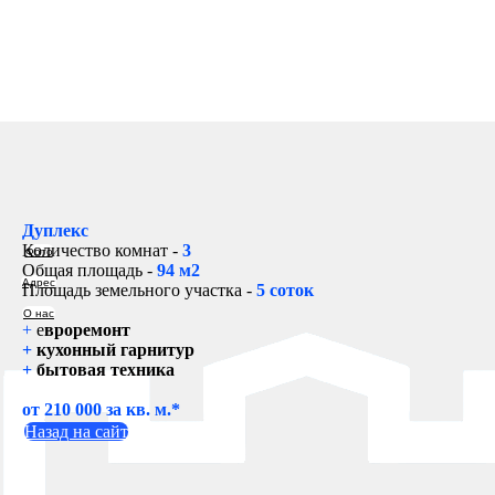
Дуплекс
Количество комнат -
3
Фото
Общая площадь -
94 м2
Адрес
Площадь земельного участка -
5 соток
О нас
+
е
вроремонт
+
кухонный гарнитур
+
бытовая техника
от 210 000 за кв. м.*
Назад на сайт